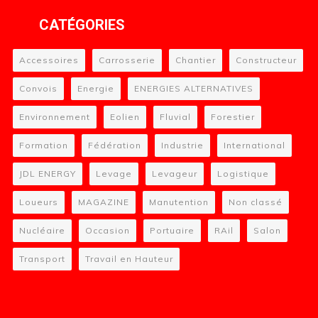
CATÉGORIES
Accessoires
Carrosserie
Chantier
Constructeur
Convois
Energie
ENERGIES ALTERNATIVES
Environnement
Eolien
Fluvial
Forestier
Formation
Fédération
Industrie
International
JDL ENERGY
Levage
Levageur
Logistique
Loueurs
MAGAZINE
Manutention
Non classé
Nucléaire
Occasion
Portuaire
RAil
Salon
Transport
Travail en Hauteur