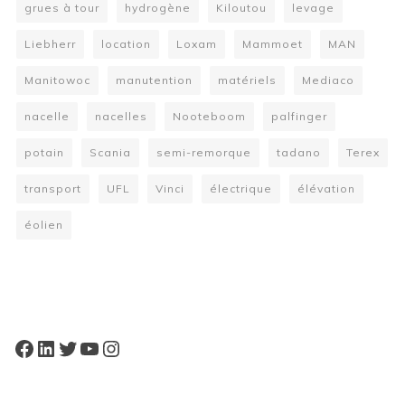
grues à tour
hydrogène
Kiloutou
levage
Liebherr
location
Loxam
Mammoet
MAN
Manitowoc
manutention
matériels
Mediaco
nacelle
nacelles
Nooteboom
palfinger
potain
Scania
semi-remorque
tadano
Terex
transport
UFL
Vinci
électrique
élévation
éolien
W
or
dP
re
ss
bo
oki
ng
ca
le
nd
ar
pl
Facebook
LinkedIn
Twitter
YouTube
Instagram
ugi
n