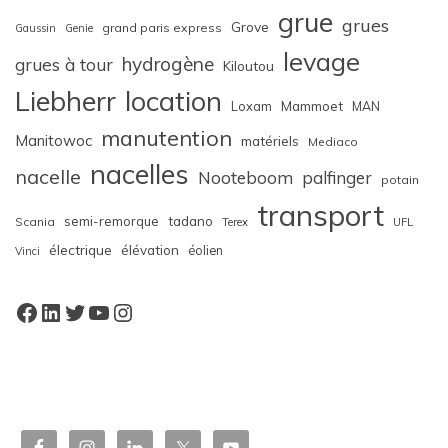
grue
grues
Grove
grand paris express
Gaussin
Genie
levage
hydrogène
grues à tour
Kiloutou
Liebherr
location
Loxam
Mammoet
MAN
manutention
Manitowoc
matériels
Mediaco
nacelles
nacelle
Nooteboom
palfinger
potain
transport
semi-remorque
tadano
Scania
Terex
UFL
électrique
élévation
éolien
Vinci
Facebook
LinkedIn
Twitter
YouTube
Instagram
W
or
dP
re
ss
bo
oki
ng
ca
le
nd
ar
pl
ugi
n