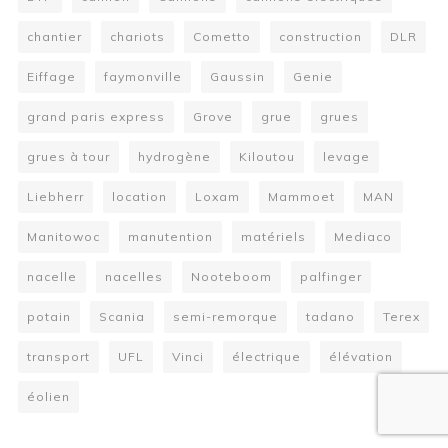
chantier
chariots
Cometto
construction
DLR
Eiffage
faymonville
Gaussin
Genie
grand paris express
Grove
grue
grues
grues à tour
hydrogène
Kiloutou
levage
Liebherr
location
Loxam
Mammoet
MAN
Manitowoc
manutention
matériels
Mediaco
nacelle
nacelles
Nooteboom
palfinger
potain
Scania
semi-remorque
tadano
Terex
transport
UFL
Vinci
électrique
élévation
éolien