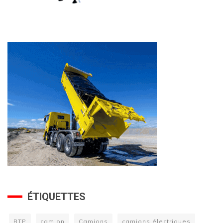
ÉTIQUETTES
BTP
camion
Camions
camions électriques