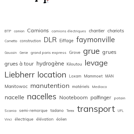
Camions
chariots
chantier
BTP
camions électriques
camion
faymonville
DLR
Eiffage
construction
Cometto
grue
grues
Grove
grand paris express
Gaussin
Genie
levage
hydrogène
grues à tour
Kiloutou
Liebherr
location
Loxam
Mammoet
MAN
manutention
Manitowoc
matériels
Mediaco
nacelles
nacelle
Nooteboom
palfinger
potain
transport
semi-remorque
tadano
Scania
Terex
UFL
électrique
élévation
éolien
Vinci