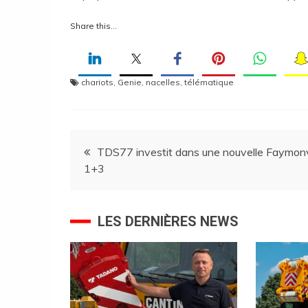
Share this…
chariots
,
Genie
,
nacelles
,
télématique
Navigation
TDS77 investit dans une nouvelle Faymonv
1+3
de
l’article
LES DERNIÈRES NEWS