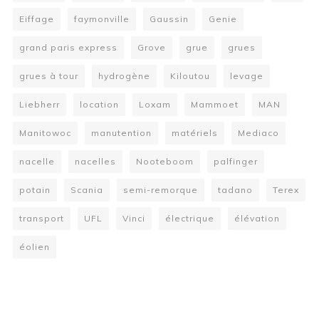
Eiffage
faymonville
Gaussin
Genie
grand paris express
Grove
grue
grues
grues à tour
hydrogène
Kiloutou
levage
Liebherr
location
Loxam
Mammoet
MAN
Manitowoc
manutention
matériels
Mediaco
nacelle
nacelles
Nooteboom
palfinger
potain
Scania
semi-remorque
tadano
Terex
transport
UFL
Vinci
électrique
élévation
éolien
W
or
dP
re
ss
bo