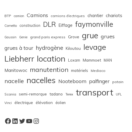
Camions
chariots
chantier
BTP
camions électriques
camion
faymonville
DLR
Eiffage
construction
Cometto
grue
grues
Grove
grand paris express
Gaussin
Genie
levage
hydrogène
grues à tour
Kiloutou
Liebherr
location
Loxam
Mammoet
MAN
manutention
Manitowoc
matériels
Mediaco
nacelles
nacelle
Nooteboom
palfinger
potain
transport
semi-remorque
tadano
Scania
Terex
UFL
électrique
élévation
éolien
Vinci
Facebook
LinkedIn
Twitter
YouTube
Instagram