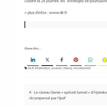
Durant la 2e journée, les échanges se poursuivr
> plus d’infos : www.dlr.fr
Share this…
DLR
,
fédération
,
loueurs
,
Nancy
,
recrutement
Navigation
Le ciseau Genie « spécial tunnel » d’Hybeko
récompensé par l’Ipaf
de