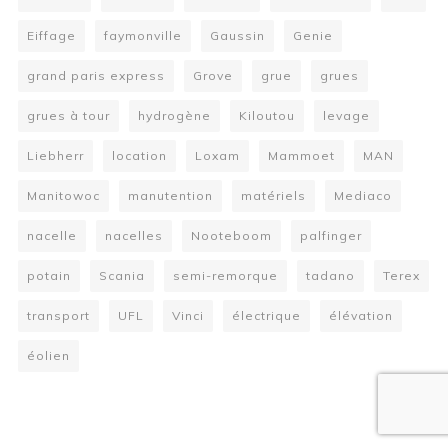
Eiffage
faymonville
Gaussin
Genie
grand paris express
Grove
grue
grues
grues à tour
hydrogène
Kiloutou
levage
Liebherr
location
Loxam
Mammoet
MAN
Manitowoc
manutention
matériels
Mediaco
nacelle
nacelles
Nooteboom
palfinger
potain
Scania
semi-remorque
tadano
Terex
transport
UFL
Vinci
électrique
élévation
éolien
W
or
dP