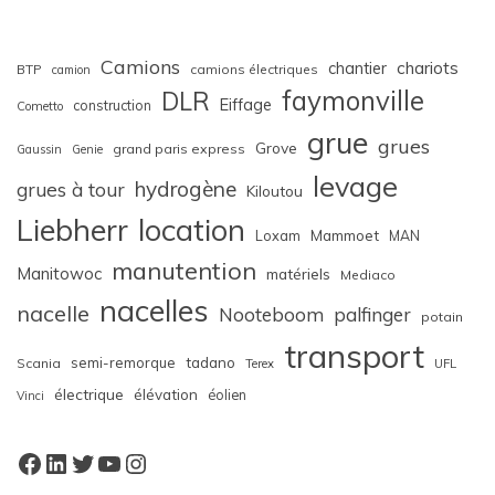
Camions
chariots
chantier
BTP
camions électriques
camion
faymonville
DLR
Eiffage
construction
Cometto
grue
grues
Grove
grand paris express
Gaussin
Genie
levage
hydrogène
grues à tour
Kiloutou
Liebherr
location
Loxam
Mammoet
MAN
manutention
Manitowoc
matériels
Mediaco
nacelles
nacelle
Nooteboom
palfinger
potain
transport
semi-remorque
tadano
Scania
Terex
UFL
électrique
élévation
éolien
Vinci
Facebook
LinkedIn
Twitter
YouTube
Instagram