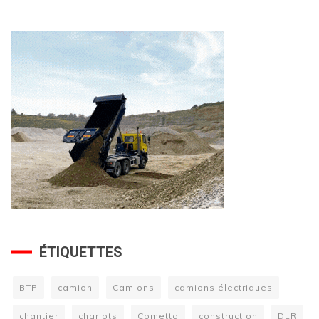
ÉTIQUETTES
BTP
camion
Camions
camions électriques
chantier
chariots
Cometto
construction
DLR