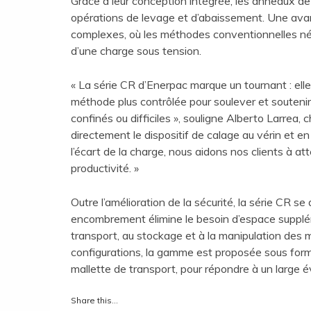
Grâce à leur conception intégrée, les anneaux d
opérations de levage et d’abaissement. Une avan
complexes, où les méthodes conventionnelles né
d’une charge sous tension.
« La série CR d’Enerpac marque un tournant : ell
méthode plus contrôlée pour soulever et souteni
confinés ou difficiles », souligne Alberto Larrea,
directement le dispositif de calage au vérin et e
l’écart de la charge, nous aidons nos clients à at
productivité. »
Outre l’amélioration de la sécurité, la série CR se
encombrement élimine le besoin d’espace suppléme
transport, au stockage et à la manipulation des m
configurations, la gamme est proposée sous for
mallette de transport, pour répondre à un large év
Share this…