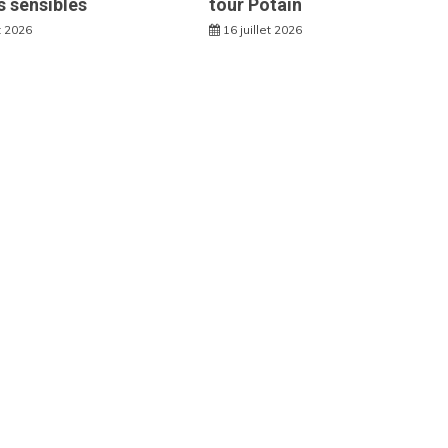
s sensibles
tour Potain
et 2026
16 juillet 2026