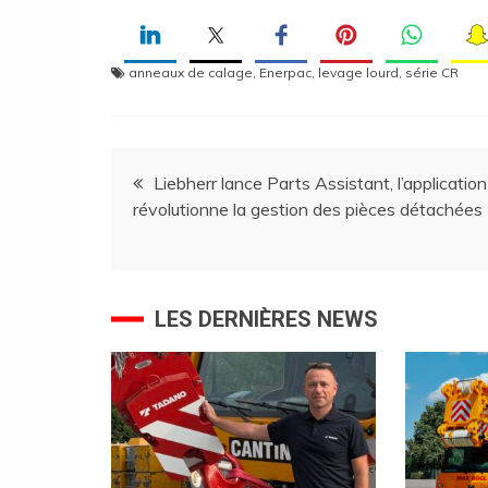
anneaux de calage
,
Enerpac
,
levage lourd
,
série CR
Navigation
Liebherr lance Parts Assistant, l’application
révolutionne la gestion des pièces détachées
de
l’article
LES DERNIÈRES NEWS