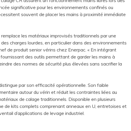
e calage CR assurent un fonctionnement mains libres lors des
cée significative pour les environnements confinés ou
cessitent souvent de placer les mains à proximité immédiate
e remplace les matériaux improvisés traditionnels par une
r des charges lourdes, en particulier dans des environnements
 chef de produit senior vérins chez Enerpac. « En intégrant
n fournissant des outils permettant de garder les mains à
teindre des normes de sécurité plus élevées sans sacrifier la
 distingue par son efficacité opérationnelle. Son faible
ntaire autour du vérin et réduit les contraintes liées au
atériaux de calage traditionnels. Disponible en plusieurs
me de kits complets comprenant anneaux en U, entretoises et
entail d’applications de levage industriel.