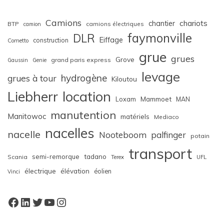
Camions
chariots
chantier
BTP
camions électriques
camion
faymonville
DLR
Eiffage
construction
Cometto
grue
grues
Grove
grand paris express
Gaussin
Genie
levage
hydrogène
grues à tour
Kiloutou
Liebherr
location
Loxam
Mammoet
MAN
manutention
Manitowoc
matériels
Mediaco
nacelles
nacelle
Nooteboom
palfinger
potain
transport
semi-remorque
tadano
Scania
Terex
UFL
électrique
élévation
éolien
Vinci
Facebook
LinkedIn
Twitter
YouTube
Instagram