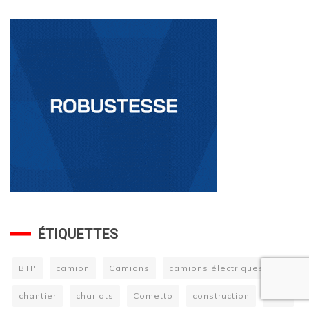
ÉTIQUETTES
BTP
camion
Camions
camions électriques
chantier
chariots
Cometto
construction
DLR