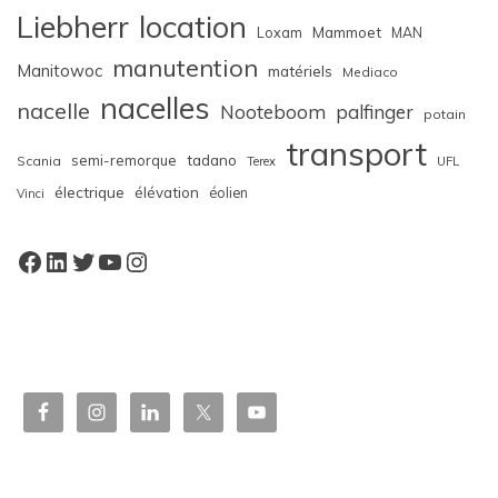
Liebherr
location
Loxam
Mammoet
MAN
manutention
Manitowoc
matériels
Mediaco
nacelles
nacelle
Nooteboom
palfinger
potain
transport
semi-remorque
tadano
Scania
Terex
UFL
électrique
élévation
éolien
Vinci
Facebook
LinkedIn
Twitter
YouTube
Instagram
W
or
dP
re
ss
bo
oki
ng
ca
le
nd
ar
pl
ugi
n