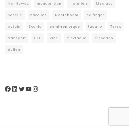
Manitowoc
manutention
matériels
Mediaco
nacelle
nacelles
Nooteboom
palfinger
potain
Scania
semi-remorque
tadano
Terex
transport
UFL
Vinci
électrique
élévation
éolien
W
or
dP
re
ss
bo
oki
ng
ca
le
nd
ar
pl
Facebook
LinkedIn
Twitter
YouTube
Instagram
ugi
n