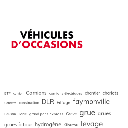
Camions
chariots
chantier
BTP
camions électriques
camion
faymonville
DLR
Eiffage
construction
Cometto
grue
grues
Grove
grand paris express
Gaussin
Genie
levage
hydrogène
grues à tour
Kiloutou