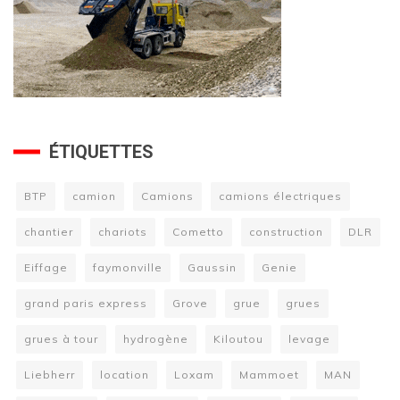
ÉTIQUETTES
BTP
camion
Camions
camions électriques
chantier
chariots
Cometto
construction
DLR
Eiffage
faymonville
Gaussin
Genie
grand paris express
Grove
grue
grues
grues à tour
hydrogène
Kiloutou
levage
Liebherr
location
Loxam
Mammoet
MAN