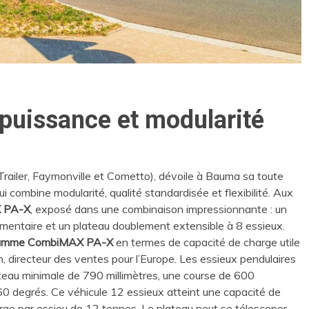
 puissance et modularité
ailer, Faymonville et Cometto), dévoile à Bauma sa toute
 combine modularité, qualité standardisée et flexibilité. Aux
 PA-X
, exposé dans une combinaison impressionnante : un
émentaire et un plateau doublement extensible à 8 essieux.
a gamme CombiMAX PA-X
en termes de capacité de charge utile
n, directeur des ventes pour l’Europe. Les essieux pendulaires
ateau minimale de 790 millimètres, une course de 600
60 degrés. Ce véhicule 12 essieux atteint une capacité de
ge par essieu de 12 tonnes. Le plateau peut se télescoper