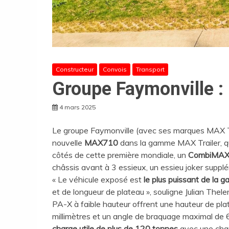
Constructeur
Convois
Transport
Groupe Faymonville :
4 mars 2025
Le groupe Faymonville (avec ses marques MAX Tr
nouvelle
MAX710
dans la gamme MAX Trailer, qui
côtés de cette première mondiale, un
CombiMAX
châssis avant à 3 essieux, un essieu joker suppl
« Le véhicule exposé est
le plus puissant de l
et de longueur de plateau », souligne Julian Thele
PA-X à faible hauteur offrent une hauteur de pl
millimètres et un angle de braquage maximal de 
charge utile de plus de 120 tonnes
avec une char