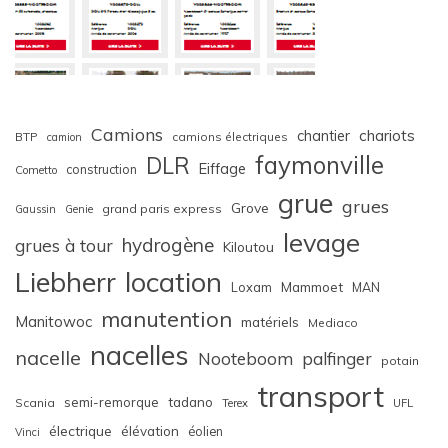
Camions
chariots
chantier
BTP
camions électriques
camion
faymonville
DLR
Eiffage
construction
Cometto
grue
grues
Grove
grand paris express
Gaussin
Genie
levage
hydrogène
grues à tour
Kiloutou
Liebherr
location
Loxam
Mammoet
MAN
manutention
Manitowoc
matériels
Mediaco
nacelles
nacelle
Nooteboom
palfinger
potain
transport
semi-remorque
tadano
Scania
Terex
UFL
électrique
élévation
éolien
Vinci