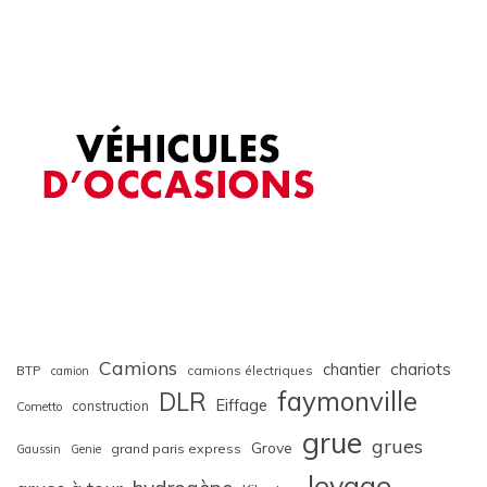
Camions
chariots
chantier
BTP
camions électriques
camion
faymonville
DLR
Eiffage
construction
Cometto
grue
grues
Grove
grand paris express
Gaussin
Genie
levage