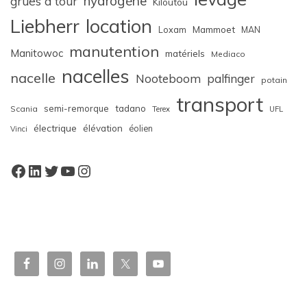
hydrogène
grues à tour
Kiloutou
Liebherr
location
Loxam
Mammoet
MAN
manutention
Manitowoc
matériels
Mediaco
nacelles
nacelle
Nooteboom
palfinger
potain
transport
semi-remorque
tadano
Scania
Terex
UFL
électrique
élévation
éolien
Vinci
Facebook
LinkedIn
Twitter
YouTube
Instagram
W
or
dP
re
ss
bo
oki
ng
ca
le
nd
ar
pl
ugi
n