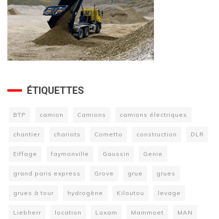
ÉTIQUETTES
BTP
camion
Camions
camions électriques
chantier
chariots
Cometto
construction
DLR
Eiffage
faymonville
Gaussin
Genie
grand paris express
Grove
grue
grues
grues à tour
hydrogène
Kiloutou
levage
Liebherr
location
Loxam
Mammoet
MAN