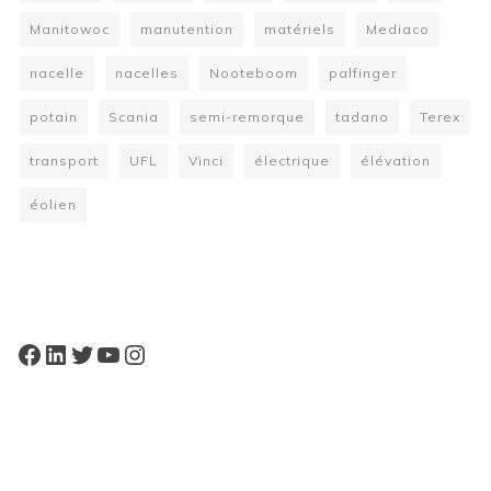
Manitowoc
manutention
matériels
Mediaco
nacelle
nacelles
Nooteboom
palfinger
potain
Scania
semi-remorque
tadano
Terex
transport
UFL
Vinci
électrique
élévation
éolien
W
or
dP
re
ss
bo
oki
ng
ca
le
nd
ar
pl
Facebook
LinkedIn
Twitter
YouTube
Instagram
ugi
n