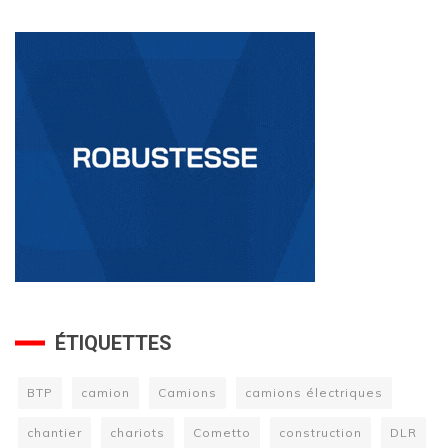
ÉTIQUETTES
BTP
camion
Camions
camions électriques
chantier
chariots
Cometto
construction
DLR