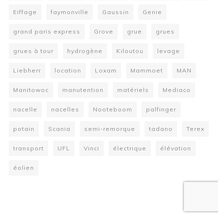
Eiffage
faymonville
Gaussin
Genie
grand paris express
Grove
grue
grues
grues à tour
hydrogène
Kiloutou
levage
Liebherr
location
Loxam
Mammoet
MAN
Manitowoc
manutention
matériels
Mediaco
nacelle
nacelles
Nooteboom
palfinger
potain
Scania
semi-remorque
tadano
Terex
transport
UFL
Vinci
électrique
élévation
éolien
W
or
dP
re
ss
bo