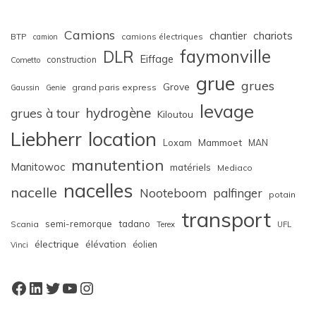
Camions
chariots
chantier
BTP
camions électriques
camion
faymonville
DLR
Eiffage
construction
Cometto
grue
grues
Grove
grand paris express
Gaussin
Genie
levage
hydrogène
grues à tour
Kiloutou
Liebherr
location
Loxam
Mammoet
MAN
manutention
Manitowoc
matériels
Mediaco
nacelles
nacelle
Nooteboom
palfinger
potain
transport
semi-remorque
tadano
Scania
Terex
UFL
électrique
élévation
éolien
Vinci
Facebook
LinkedIn
Twitter
YouTube
Instagram