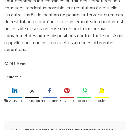
sont désormais inaccessibles du fait des fermetures des
chantiers, rendant impossible leur restitution éventuelle).
En outre, l’arrêt de location ne pourrait intervenir qu’en cas
de restitution du matériel, si et seulement si le chantier est
accessible et sous réserve du respect d’un préavis
convenu et des autres dispositions contractuelles.» L’Acim
rappelle donc que les loyers et assurances afférentes
seront dus.
©DR Acim
Share this…
ACIM
,
construction modulaire
,
Covid-19
,
location
,
modules
Navigation
56 lignes d’essieux Cometto rejoignent le Japon