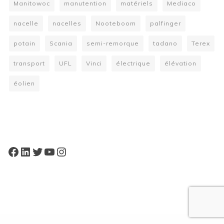
Manitowoc
manutention
matériels
Mediaco
nacelle
nacelles
Nooteboom
palfinger
potain
Scania
semi-remorque
tadano
Terex
transport
UFL
Vinci
électrique
élévation
éolien
W
or
dP
re
ss
bo
oki
ng
ca
le
nd
ar
pl
Facebook
LinkedIn
Twitter
YouTube
Instagram
ugi
n