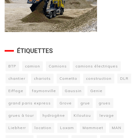
ÉTIQUETTES
BTP
camion
Camions
camions électriques
chantier
chariots
Cometto
construction
DLR
Eiffage
faymonville
Gaussin
Genie
grand paris express
Grove
grue
grues
grues à tour
hydrogène
Kiloutou
levage
Liebherr
location
Loxam
Mammoet
MAN