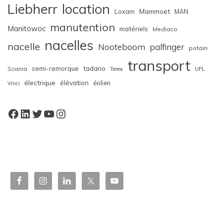
Liebherr
location
Loxam
Mammoet
MAN
manutention
Manitowoc
matériels
Mediaco
nacelles
nacelle
Nooteboom
palfinger
potain
transport
semi-remorque
tadano
Scania
Terex
UFL
électrique
élévation
éolien
Vinci
Facebook
LinkedIn
Twitter
YouTube
Instagram
W
or
dP
re
ss
bo
oki
ng
ca
le
nd
ar
pl
ugi
n