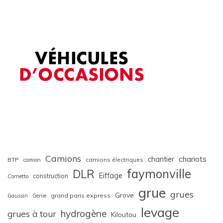
Camions
chariots
chantier
BTP
camions électriques
camion
faymonville
DLR
Eiffage
construction
Cometto
grue
grues
Grove
grand paris express
Gaussin
Genie
levage
hydrogène
grues à tour
Kiloutou