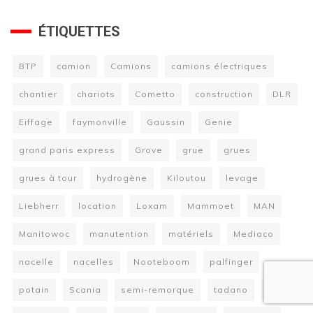
ÉTIQUETTES
BTP
camion
Camions
camions électriques
chantier
chariots
Cometto
construction
DLR
Eiffage
faymonville
Gaussin
Genie
grand paris express
Grove
grue
grues
grues à tour
hydrogène
Kiloutou
levage
Liebherr
location
Loxam
Mammoet
MAN
Manitowoc
manutention
matériels
Mediaco
nacelle
nacelles
Nooteboom
palfinger
potain
Scania
semi-remorque
tadano
Terex