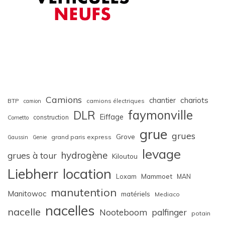
Camions
chariots
chantier
BTP
camions électriques
camion
faymonville
DLR
Eiffage
construction
Cometto
grue
grues
Grove
grand paris express
Gaussin
Genie
levage
hydrogène
grues à tour
Kiloutou
Liebherr
location
Loxam
Mammoet
MAN
manutention
Manitowoc
matériels
Mediaco
nacelles
nacelle
Nooteboom
palfinger
potain