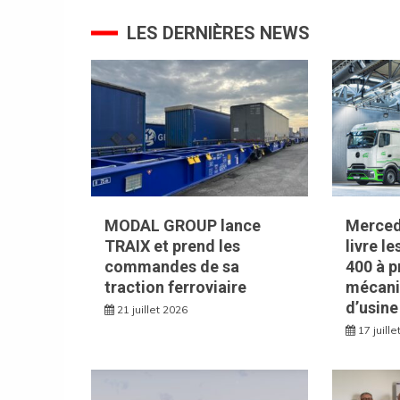
l’article
LES DERNIÈRES NEWS
MODAL GROUP lance
Merced
TRAIX et prend les
livre l
commandes de sa
400 à p
traction ferroviaire
mécani
d’usine
21 juillet 2026
17 juill