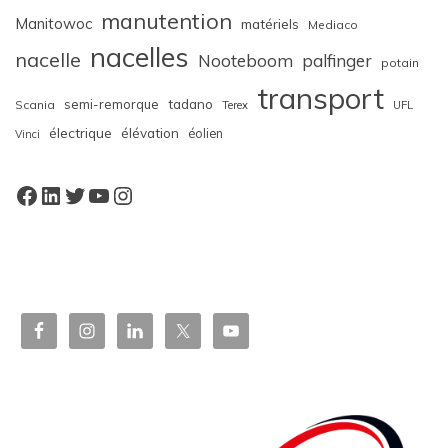
manutention
Manitowoc
matériels
Mediaco
nacelles
nacelle
Nooteboom
palfinger
potain
transport
semi-remorque
tadano
Scania
Terex
UFL
électrique
élévation
éolien
Vinci
Facebook
LinkedIn
Twitter
YouTube
Instagram
W
or
dP
re
ss
bo
oki
ng
ca
le
nd
ar
pl
ugi
n