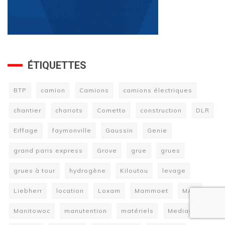
ÉTIQUETTES
BTP
camion
Camions
camions électriques
chantier
chariots
Cometto
construction
DLR
Eiffage
faymonville
Gaussin
Genie
grand paris express
Grove
grue
grues
grues à tour
hydrogène
Kiloutou
levage
Liebherr
location
Loxam
Mammoet
MAN
Manitowoc
manutention
matériels
Mediaco