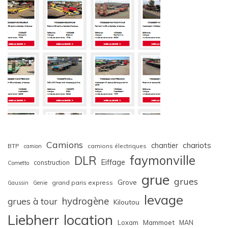
Camions
chariots
chantier
BTP
camions électriques
camion
faymonville
DLR
Eiffage
construction
Cometto
grue
grues
Grove
grand paris express
Gaussin
Genie
levage
hydrogène
grues à tour
Kiloutou
Liebherr
location
Loxam
Mammoet
MAN