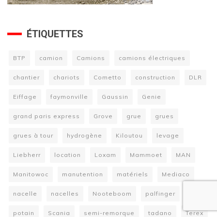
ÉTIQUETTES
BTP
camion
Camions
camions électriques
chantier
chariots
Cometto
construction
DLR
Eiffage
faymonville
Gaussin
Genie
grand paris express
Grove
grue
grues
grues à tour
hydrogène
Kiloutou
levage
Liebherr
location
Loxam
Mammoet
MAN
Manitowoc
manutention
matériels
Mediaco
nacelle
nacelles
Nooteboom
palfinger
potain
Scania
semi-remorque
tadano
Terex