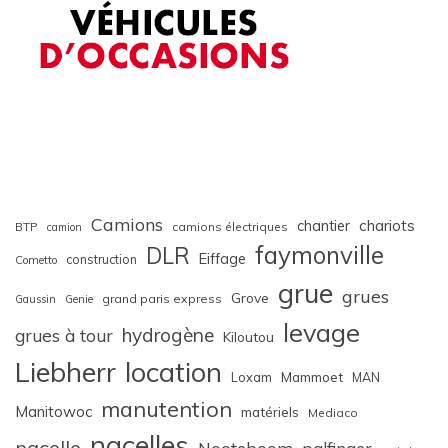
Camions
chariots
chantier
BTP
camions électriques
camion
faymonville
DLR
Eiffage
construction
Cometto
grue
grues
Grove
grand paris express
Gaussin
Genie
levage
hydrogène
grues à tour
Kiloutou
Liebherr
location
Loxam
Mammoet
MAN
manutention
Manitowoc
matériels
Mediaco
nacelles
nacelle