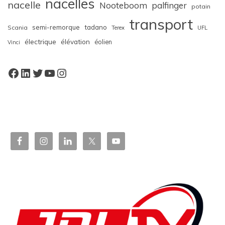
nacelles
nacelle
Nooteboom
palfinger
potain
transport
semi-remorque
tadano
Scania
Terex
UFL
électrique
élévation
éolien
Vinci
Facebook
LinkedIn
Twitter
YouTube
Instagram
W
or
dP
re
ss
bo
oki
ng
ca
le
nd
ar
pl
ugi
n