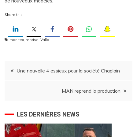
de nouveaux modèles.
Share this…
manitex
,
reprise
,
Valla
Navigation
Une nouvelle 4 essieux pour la société Chaplain
de
MAN reprend la production
l’article
LES DERNIÈRES NEWS