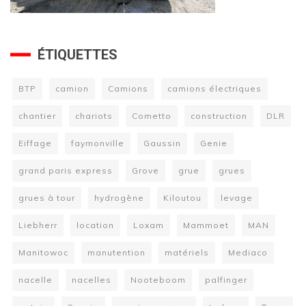
ÉTIQUETTES
BTP
camion
Camions
camions électriques
chantier
chariots
Cometto
construction
DLR
Eiffage
faymonville
Gaussin
Genie
grand paris express
Grove
grue
grues
grues à tour
hydrogène
Kiloutou
levage
Liebherr
location
Loxam
Mammoet
MAN
Manitowoc
manutention
matériels
Mediaco
nacelle
nacelles
Nooteboom
palfinger