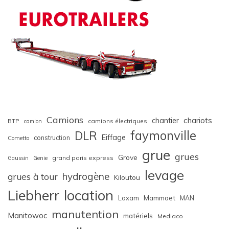
Camions
chariots
chantier
BTP
camions électriques
camion
faymonville
DLR
Eiffage
construction
Cometto
grue
grues
Grove
grand paris express
Gaussin
Genie
levage
hydrogène
grues à tour
Kiloutou
Liebherr
location
Loxam
Mammoet
MAN
manutention
Manitowoc
matériels
Mediaco