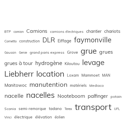
Camions
chariots
chantier
BTP
camions électriques
camion
faymonville
DLR
Eiffage
construction
Cometto
grue
grues
Grove
grand paris express
Gaussin
Genie
levage
hydrogène
grues à tour
Kiloutou
Liebherr
location
Loxam
Mammoet
MAN
manutention
Manitowoc
matériels
Mediaco
nacelles
nacelle
Nooteboom
palfinger
potain
transport
semi-remorque
tadano
Scania
Terex
UFL
électrique
élévation
éolien
Vinci