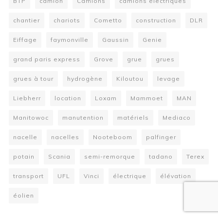
BTP
camion
Camions
camions électriques
chantier
chariots
Cometto
construction
DLR
Eiffage
faymonville
Gaussin
Genie
grand paris express
Grove
grue
grues
grues à tour
hydrogène
Kiloutou
levage
Liebherr
location
Loxam
Mammoet
MAN
Manitowoc
manutention
matériels
Mediaco
nacelle
nacelles
Nooteboom
palfinger
potain
Scania
semi-remorque
tadano
Terex
transport
UFL
Vinci
électrique
élévation
éolien