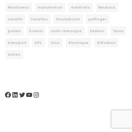
Manitowoc
manutention
matériels
Mediaco
nacelle
nacelles
Nooteboom
palfinger
potain
Scania
semi-remorque
tadano
Terex
transport
UFL
Vinci
électrique
élévation
éolien
W
or
dP
re
ss
bo
oki
ng
ca
le
nd
ar
pl
Facebook
LinkedIn
Twitter
YouTube
Instagram
ugi
n