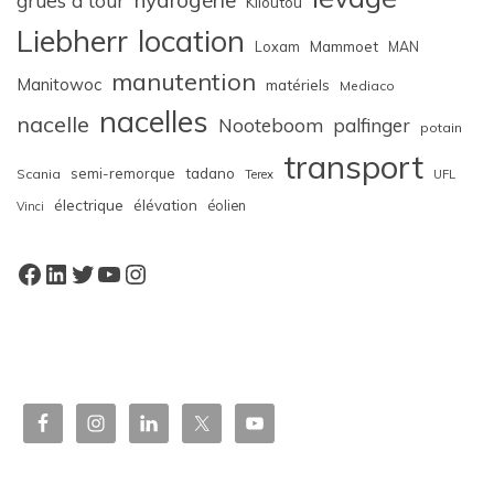
grues à tour
Kiloutou
Liebherr
location
Loxam
Mammoet
MAN
manutention
Manitowoc
matériels
Mediaco
nacelles
nacelle
Nooteboom
palfinger
potain
transport
semi-remorque
tadano
Scania
Terex
UFL
électrique
élévation
éolien
Vinci
Facebook
LinkedIn
Twitter
YouTube
Instagram
W
or
dP
re
ss
bo
oki
ng
ca
le
nd
ar
pl
ugi
n