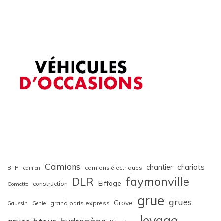
Camions
chariots
chantier
BTP
camions électriques
camion
faymonville
DLR
Eiffage
construction
Cometto
grue
grues
Grove
grand paris express
Gaussin
Genie
levage
hydrogène