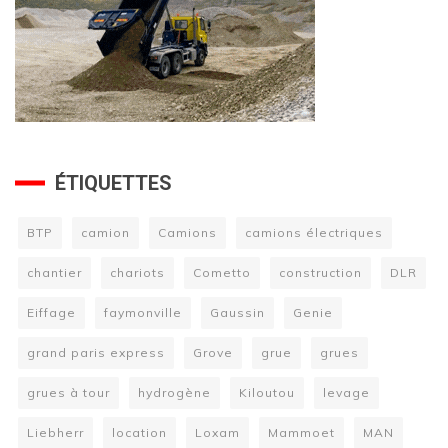
ÉTIQUETTES
BTP
camion
Camions
camions électriques
chantier
chariots
Cometto
construction
DLR
Eiffage
faymonville
Gaussin
Genie
grand paris express
Grove
grue
grues
grues à tour
hydrogène
Kiloutou
levage
Liebherr
location
Loxam
Mammoet
MAN