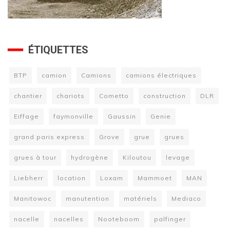
ÉTIQUETTES
BTP
camion
Camions
camions électriques
chantier
chariots
Cometto
construction
DLR
Eiffage
faymonville
Gaussin
Genie
grand paris express
Grove
grue
grues
grues à tour
hydrogène
Kiloutou
levage
Liebherr
location
Loxam
Mammoet
MAN
Manitowoc
manutention
matériels
Mediaco
nacelle
nacelles
Nooteboom
palfinger