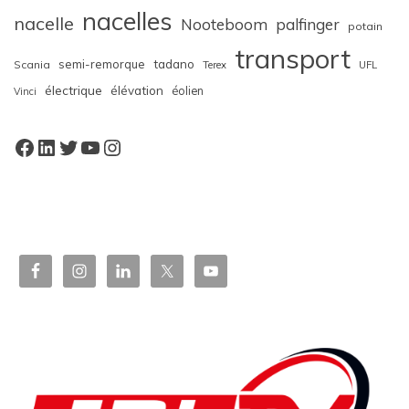
nacelles
nacelle
Nooteboom
palfinger
potain
transport
semi-remorque
tadano
Scania
Terex
UFL
électrique
élévation
éolien
Vinci
Facebook
LinkedIn
Twitter
YouTube
Instagram
W
or
dP
re
ss
bo
oki
ng
ca
le
nd
ar
pl
ugi
n