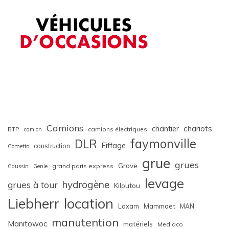
Camions
chariots
chantier
BTP
camions électriques
camion
faymonville
DLR
Eiffage
construction
Cometto
grue
grues
Grove
grand paris express
Gaussin
Genie
levage
hydrogène
grues à tour
Kiloutou
Liebherr
location
Loxam
Mammoet
MAN
manutention
Manitowoc
matériels
Mediaco