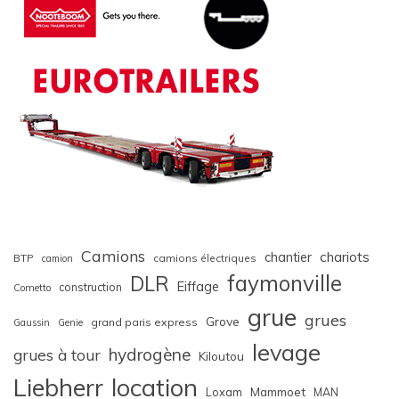
Camions
chariots
chantier
BTP
camions électriques
camion
faymonville
DLR
Eiffage
construction
Cometto
grue
grues
Grove
grand paris express
Gaussin
Genie
levage
hydrogène
grues à tour
Kiloutou
Liebherr
location
Loxam
Mammoet
MAN