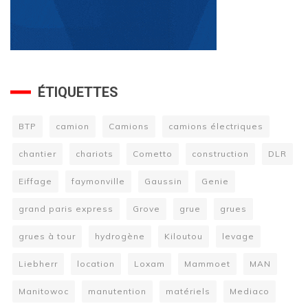
ÉTIQUETTES
BTP
camion
Camions
camions électriques
chantier
chariots
Cometto
construction
DLR
Eiffage
faymonville
Gaussin
Genie
grand paris express
Grove
grue
grues
grues à tour
hydrogène
Kiloutou
levage
Liebherr
location
Loxam
Mammoet
MAN
Manitowoc
manutention
matériels
Mediaco