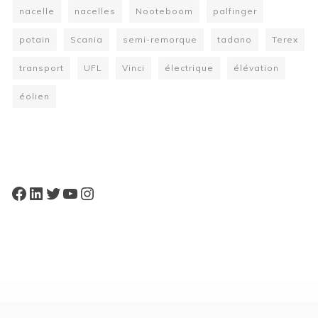
nacelle
nacelles
Nooteboom
palfinger
potain
Scania
semi-remorque
tadano
Terex
transport
UFL
Vinci
électrique
élévation
éolien
W
or
dP
re
ss
bo
oki
ng
ca
le
nd
ar
pl
Facebook
LinkedIn
Twitter
YouTube
Instagram
ugi
n