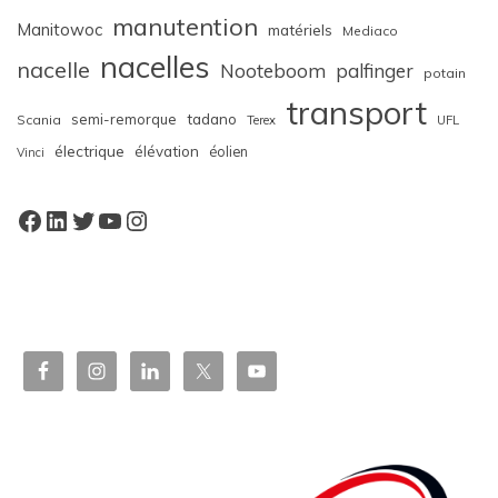
manutention
Manitowoc
matériels
Mediaco
nacelles
nacelle
Nooteboom
palfinger
potain
transport
semi-remorque
tadano
Scania
Terex
UFL
électrique
élévation
éolien
Vinci
Facebook
LinkedIn
Twitter
YouTube
Instagram
W
or
dP
re
ss
bo
oki
ng
ca
le
nd
ar
pl
ugi
n