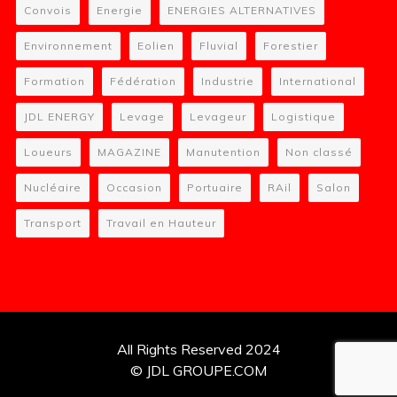
Convois
Energie
ENERGIES ALTERNATIVES
Environnement
Eolien
Fluvial
Forestier
Formation
Fédération
Industrie
International
JDL ENERGY
Levage
Levageur
Logistique
Loueurs
MAGAZINE
Manutention
Non classé
Nucléaire
Occasion
Portuaire
RAil
Salon
Transport
Travail en Hauteur
All Rights Reserved 2024
© JDL GROUPE.COM