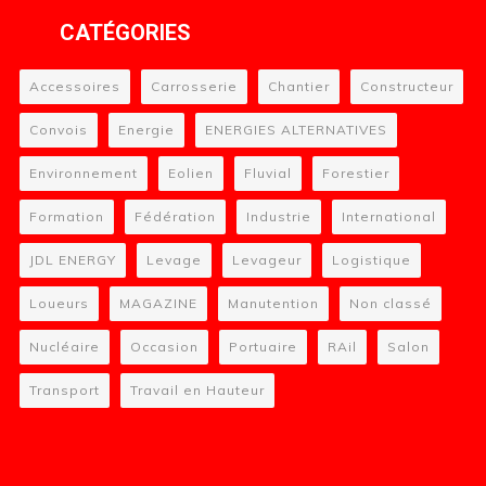
CATÉGORIES
Accessoires
Carrosserie
Chantier
Constructeur
Convois
Energie
ENERGIES ALTERNATIVES
Environnement
Eolien
Fluvial
Forestier
Formation
Fédération
Industrie
International
JDL ENERGY
Levage
Levageur
Logistique
Loueurs
MAGAZINE
Manutention
Non classé
Nucléaire
Occasion
Portuaire
RAil
Salon
Transport
Travail en Hauteur