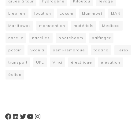
grues à tour
hydrogène
Kiloutou
levage
Liebherr
location
Loxam
Mammoet
MAN
Manitowoc
manutention
matériels
Mediaco
nacelle
nacelles
Nooteboom
palfinger
potain
Scania
semi-remorque
tadano
Terex
transport
UFL
Vinci
électrique
élévation
éolien
W
or
dP
re
ss
bo
oki
ng
ca
le
nd
ar
pl
Facebook
LinkedIn
Twitter
YouTube
Instagram
ugi
n