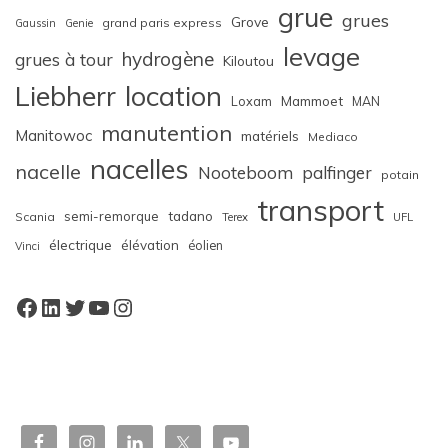
grue
grues
Grove
grand paris express
Gaussin
Genie
levage
hydrogène
grues à tour
Kiloutou
Liebherr
location
Loxam
Mammoet
MAN
manutention
Manitowoc
matériels
Mediaco
nacelles
nacelle
Nooteboom
palfinger
potain
transport
semi-remorque
tadano
Scania
Terex
UFL
électrique
élévation
éolien
Vinci
Facebook
LinkedIn
Twitter
YouTube
Instagram
W
or
dP
re
ss
bo
oki
ng
ca
le
nd
ar
pl
ugi
n