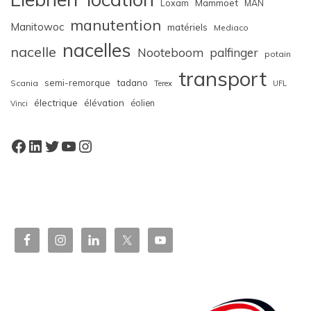
Loxam
Mammoet
MAN
manutention
Manitowoc
matériels
Mediaco
nacelles
nacelle
Nooteboom
palfinger
potain
transport
semi-remorque
tadano
Scania
Terex
UFL
électrique
élévation
éolien
Vinci
Facebook
LinkedIn
Twitter
YouTube
Instagram
W
or
dP
re
ss
bo
oki
ng
ca
le
nd
ar
pl
ugi
n