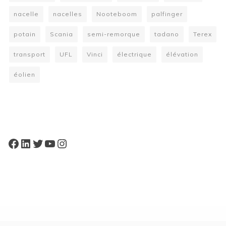
nacelle
nacelles
Nooteboom
palfinger
potain
Scania
semi-remorque
tadano
Terex
transport
UFL
Vinci
électrique
élévation
éolien
W
or
dP
re
ss
bo
oki
ng
ca
le
nd
ar
pl
Facebook
LinkedIn
Twitter
YouTube
Instagram
ugi
n