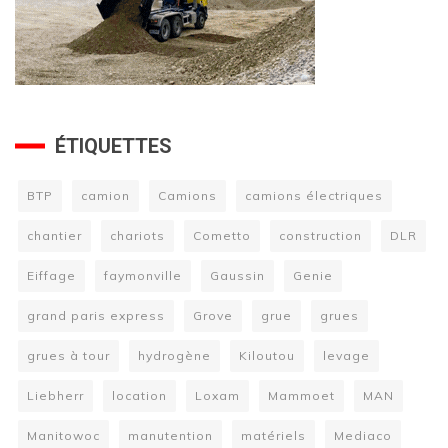
ÉTIQUETTES
BTP
camion
Camions
camions électriques
chantier
chariots
Cometto
construction
DLR
Eiffage
faymonville
Gaussin
Genie
grand paris express
Grove
grue
grues
grues à tour
hydrogène
Kiloutou
levage
Liebherr
location
Loxam
Mammoet
MAN
Manitowoc
manutention
matériels
Mediaco