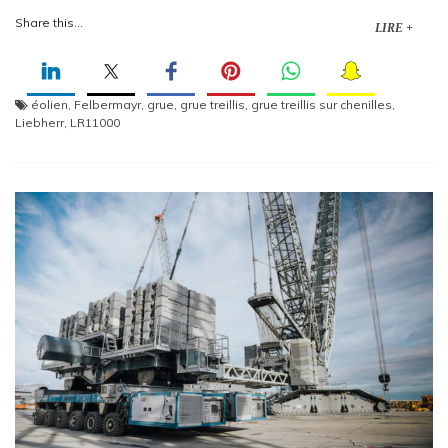
Share this...
LIRE +
éolien
,
Felbermayr
,
grue
,
grue treillis
,
grue treillis sur chenilles
,
Liebherr
,
LR11000