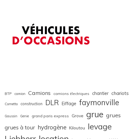
Camions
chariots
chantier
BTP
camions électriques
camion
faymonville
DLR
Eiffage
construction
Cometto
grue
grues
Grove
grand paris express
Gaussin
Genie
levage
hydrogène
grues à tour
Kiloutou
Liebherr
location